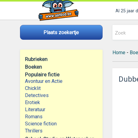
Al 25 jaar 
Plaats zoekertje
Home
-
Boe
Rubrieken
Boeken
Populaire fictie
Dubbe
Avontuur en Actie
Chicklit
Detectives
Erotiek
Literatuur
Romans
Science fiction
Thrillers