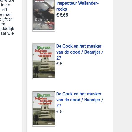
ed Witse
Inspecteur Wallander-
 in de
reeks
eeft
de man
€ 5,65
ijft er
men
ddellijk
Maar wie
De Cock en het masker
van de dood / Baantjer /
27
€ 5
De Cock en het masker
van de dood / Baantjer /
27
€ 5