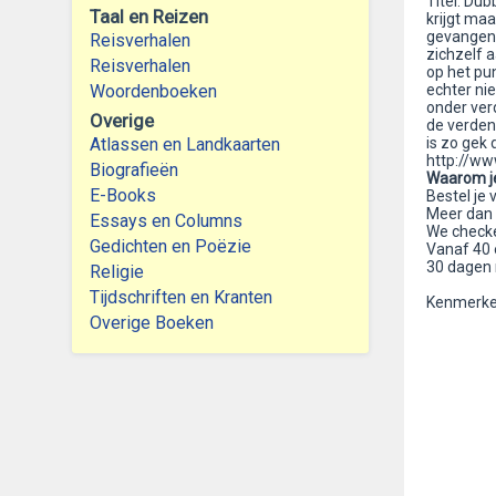
Titel: Du
Taal en Reizen
krijgt ma
gevangeni
Reisverhalen
zichzelf 
Reisverhalen
op het pun
Woordenboeken
echter nie
onder ver
Overige
de verden
Atlassen en Landkaarten
is zo gek 
http://ww
Biografieën
Waarom je
E-Books
Bestel je 
Meer dan 
Essays en Columns
We checke
Gedichten en Poëzie
Vanaf 40 
30 dagen 
Religie
Tijdschriften en Kranten
Kenmerke
Overige Boeken