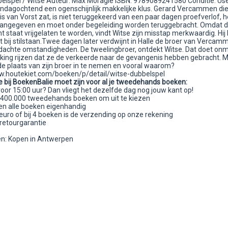
bbelspel / Witse Auteur: Max Moragie ISBN: 9789089241580 Conditie: Us
andagochtend een ogenschijnlijk makkelijke klus. Gerard Vercammen die
s van Vorst zat, is niet teruggekeerd van een paar dagen proefverlof, h
aangegeven en moet onder begeleiding worden teruggebracht. Omdat 
t staat vrijgelaten te worden, vindt Witse zijn misstap merkwaardig. Hij bl
t bij stilstaan.Twee dagen later verdwijnt in Halle de broer van Vercam
dachte omstandigheden. De tweelingbroer, ontdekt Witse. Dat doet onmi
king rijzen dat ze de verkeerde naar de gevangenis hebben gebracht. 
de plaats van zijn broer in te nemen en vooral waarom?
w.houtekiet.com/boeken/p/detail/witse-dubbelspel
 bij BoekenBalie moet zijn voor al je tweedehands boeken:
voor 15:00 uur? Dan vliegt het dezelfde dag nog jouw kant op!
400.000 tweedehands boeken om uit te kiezen
n alle boeken eigenhandig
euro of bij 4 boeken is de verzending op onze rekening
retourgarantie
n: Kopen in Antwerpen