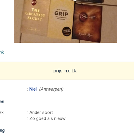
ink
prijs: n.o.t.k.
:
Niel
(Antwerpen)
en
ek
: Ander soort
: Zo goed als nieuw
ing