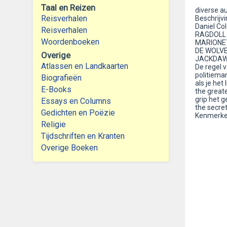
Taal en Reizen
diverse a
Reisverhalen
Beschrijvi
Daniel Co
Reisverhalen
RAGDOLL
Woordenboeken
MARIONE
DE WOLV
Overige
JACKDA
Atlassen en Landkaarten
De regel v
politiema
Biografieën
als je het 
E-Books
the great
grip het 
Essays en Columns
the secre
Gedichten en Poëzie
Kenmerken:
Religie
Tijdschriften en Kranten
Overige Boeken