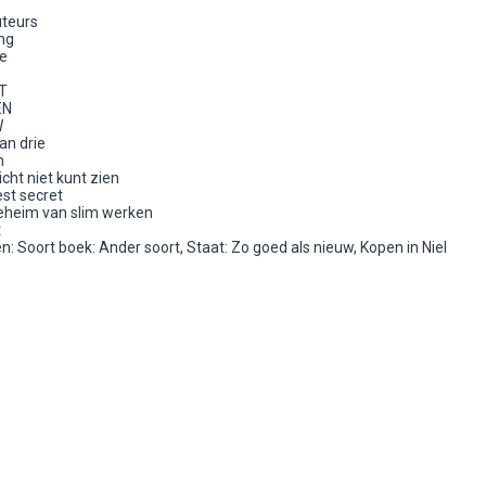
uteurs
ng
le
T
EN
W
an drie
n
licht niet kunt zien
est secret
geheim van slim werken
t
 Soort boek: Ander soort, Staat: Zo goed als nieuw, Kopen in Niel