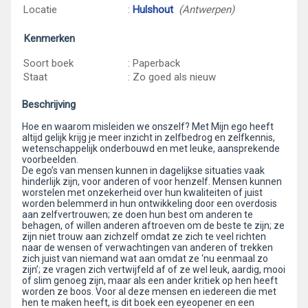
Locatie
:
Hulshout
(Antwerpen)
Kenmerken
Soort boek
: Paperback
Staat
: Zo goed als nieuw
Beschrijving
Hoe en waarom misleiden we onszelf? Met Mijn ego heeft
altijd gelijk krijg je meer inzicht in zelfbedrog en zelfkennis,
wetenschappelijk onderbouwd en met leuke, aansprekende
voorbeelden.
De ego’s van mensen kunnen in dagelijkse situaties vaak
hinderlijk zijn, voor anderen of voor henzelf. Mensen kunnen
worstelen met onzekerheid over hun kwaliteiten of juist
worden belemmerd in hun ontwikkeling door een overdosis
aan zelfvertrouwen; ze doen hun best om anderen te
behagen, of willen anderen aftroeven om de beste te zijn; ze
zijn niet trouw aan zichzelf omdat ze zich te veel richten
naar de wensen of verwachtingen van anderen of trekken
zich juist van niemand wat aan omdat ze ‘nu eenmaal zo
zijn’; ze vragen zich vertwijfeld af of ze wel leuk, aardig, mooi
of slim genoeg zijn, maar als een ander kritiek op hen heeft
worden ze boos. Voor al deze mensen en iedereen die met
hen te maken heeft, is dit boek een eyeopener en een