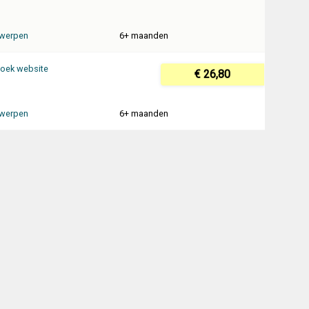
werpen
6+ maanden
oek website
€ 26,80
werpen
6+ maanden