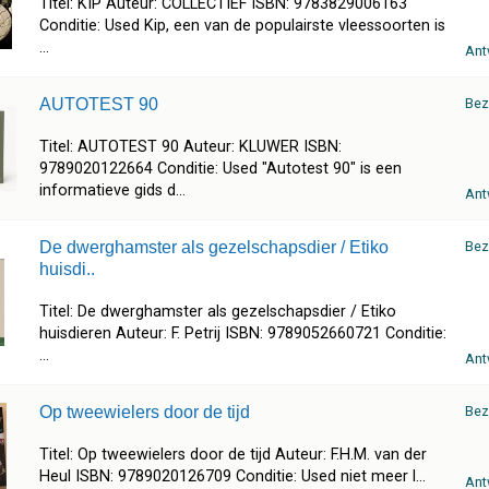
Titel: KIP Auteur: COLLECTIEF ISBN: 9783829006163
Conditie: Used Kip, een van de populairste vleessoorten is
...
Ant
AUTOTEST 90
Bez
Titel: AUTOTEST 90 Auteur: KLUWER ISBN:
9789020122664 Conditie: Used "Autotest 90" is een
informatieve gids d...
Ant
De dwerghamster als gezelschapsdier / Etiko
Bez
huisdi..
Titel: De dwerghamster als gezelschapsdier / Etiko
huisdieren Auteur: F. Petrij ISBN: 9789052660721 Conditie:
...
Ant
Op tweewielers door de tijd
Bez
Titel: Op tweewielers door de tijd Auteur: F.H.M. van der
Heul ISBN: 9789020126709 Conditie: Used niet meer l...
Ant