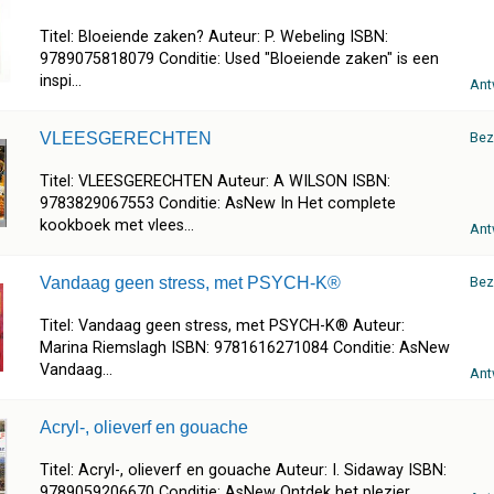
Titel: Bloeiende zaken? Auteur: P. Webeling ISBN:
9789075818079 Conditie: Used "Bloeiende zaken" is een
inspi...
Ant
VLEESGERECHTEN
Bez
Titel: VLEESGERECHTEN Auteur: A WILSON ISBN:
9783829067553 Conditie: AsNew In Het complete
kookboek met vlees...
Ant
Vandaag geen stress, met PSYCH-K®
Bez
Titel: Vandaag geen stress, met PSYCH-K® Auteur:
Marina Riemslagh ISBN: 9781616271084 Conditie: AsNew
Vandaag...
Ant
Acryl-, olieverf en gouache
Titel: Acryl-, olieverf en gouache Auteur: I. Sidaway ISBN:
9789059206670 Conditie: AsNew Ontdek het plezier ...