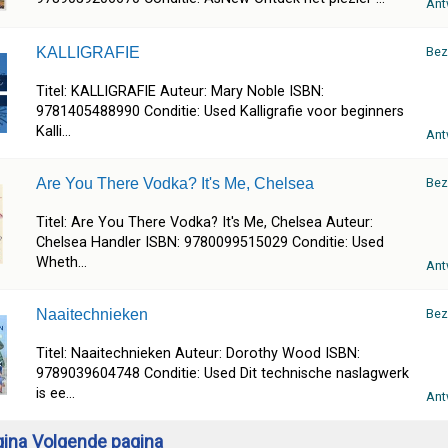
Ant
KALLIGRAFIE
Bez
Titel: KALLIGRAFIE Auteur: Mary Noble ISBN:
9781405488990 Conditie: Used Kalligrafie voor beginners
Kalli...
Ant
Are You There Vodka? It's Me, Chelsea
Bez
Titel: Are You There Vodka? It's Me, Chelsea Auteur:
Chelsea Handler ISBN: 9780099515029 Conditie: Used
Wheth...
Ant
Naaitechnieken
Bez
Titel: Naaitechnieken Auteur: Dorothy Wood ISBN:
9789039604748 Conditie: Used Dit technische naslagwerk
is ee...
Ant
gina
Volgende pagina