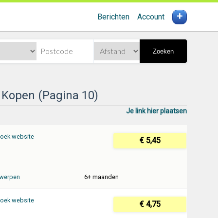
+
Berichten
Account
Zoeken
 Kopen (Pagina 10)
Je link hier plaatsen
oek website
€ 5,45
werpen
6+ maanden
oek website
€ 4,75